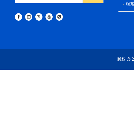
联
版权
