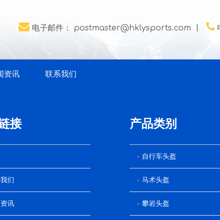


电子邮件：
postmaster@hklysports.com
丨
闻资讯
联系我们
链接
产品类别
页
自行车头盔
于我们
马术头盔
闻资讯
攀岩头盔